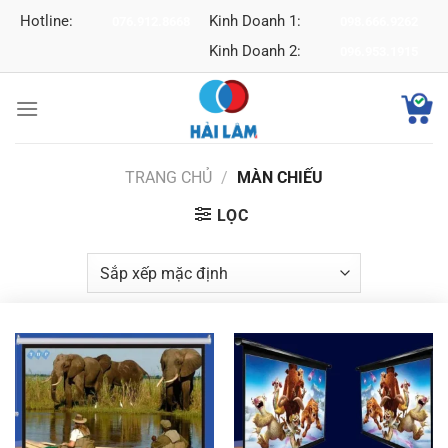
Bỏ
Hotline:
Kinh Doanh 1:
076.912.8668
098.666.9262
qua
Kinh Doanh 2:
096.953.1915
nội
dung
TRANG CHỦ
/
MÀN CHIẾU
LỌC