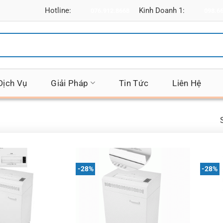
Hotline:
Kinh Doanh 1:
076.912.8668
098.6
Dịch Vụ
Giải Pháp
Tin Tức
Liên Hệ
-28%
-28%