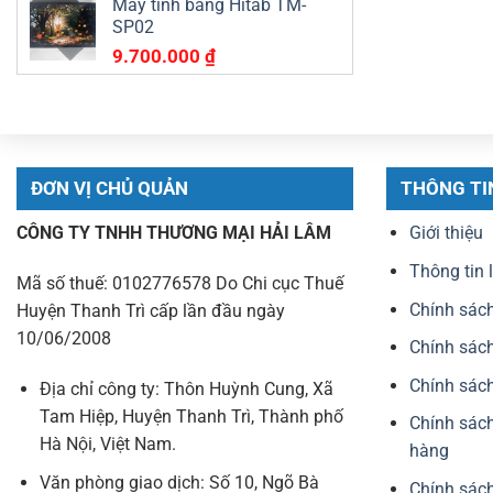
Máy tính bảng Hitab TM-
SP02
9.700.000
₫
ĐƠN VỊ CHỦ QUẢN
THÔNG TI
CÔNG TY TNHH THƯƠNG MẠI HẢI LÂM
Giới thiệu
Thông tin 
Mã số thuế: 0102776578 Do Chi cục Thuế
Chính sách
Huyện Thanh Trì cấp lần đầu ngày
10/06/2008
Chính sách
Chính sách
Địa chỉ công ty: Thôn Huỳnh Cung, Xã
Tam Hiệp, Huyện Thanh Trì, Thành phố
Chính sách
Hà Nội, Việt Nam.
hàng
Văn phòng giao dịch: Số 10, Ngõ Bà
Chính sác