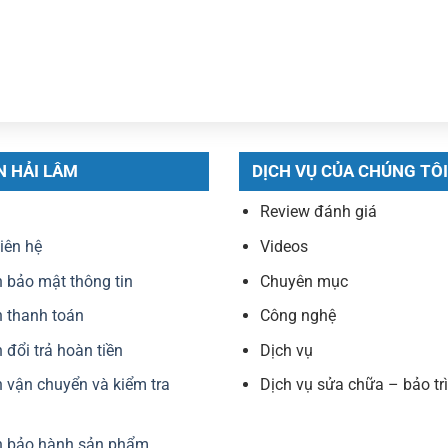
N HẢI LÂM
DỊCH VỤ CỦA CHÚNG TÔI
Review đánh giá
liên hệ
Videos
 bảo mật thông tin
Chuyên mục
 thanh toán
Công nghệ
 đổi trả hoàn tiền
Dịch vụ
 vận chuyển và kiểm tra
Dịch vụ sửa chữa – bảo trì
h bảo hành sản phẩm