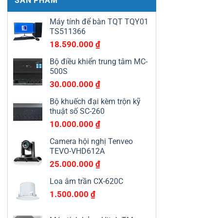
SẢN PHẨM
Máy tính để bàn TQT TQY01
TS511366
18.590.000
₫
Bộ điều khiển trung tâm MC-
500S
30.000.000
₫
Bộ khuếch đại kèm trộn kỹ
thuật số SC-260
10.000.000
₫
Camera hội nghị Tenveo
TEVO-VHD612A
25.000.000
₫
Loa âm trần CX-620C
1.500.000
₫