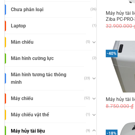
Chưa phân loại
(26)
Máy hủy tài l
Ziba PC-PRO-
32.900.000
Laptop
(1)
Màn chiếu
(5)
-40%
Màn hình cường lực
(2)
Màn hình tương tác thông
(23)
minh
Máy chiếu
(52)
Máy hủy tài l
8.750.000
₫
Máy chiếu vật thể
(1)
Máy hủy tài liệu
(9)
-18%