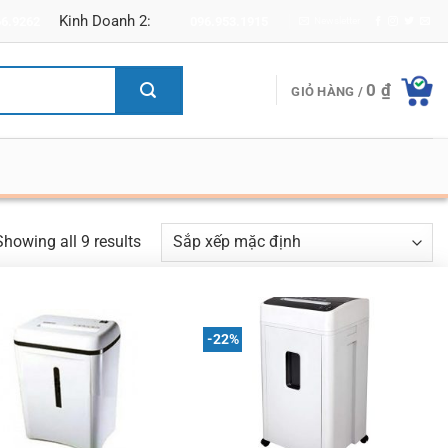
Kinh Doanh 2:
66.9262
096.953.1915
Newsletter
0
₫
GIỎ HÀNG /
Showing all 9 results
-22%