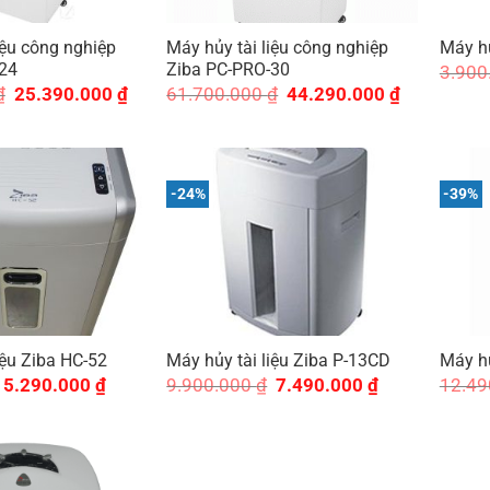
iệu công nghiệp
Máy hủy tài liệu công nghiệp
Máy hủ
24
Ziba PC-PRO-30
3.900
Giá
Giá
Giá
Giá
₫
25.390.000
₫
61.700.000
₫
44.290.000
₫
gốc
hiện
gốc
hiện
là:
tại
là:
tại
32.900.000 ₫.
là:
61.700.000 ₫.
là:
25.390.000 ₫.
44.290.000 ₫
-24%
-39%
iệu Ziba HC-52
Máy hủy tài liệu Ziba P-13CD
Máy hủ
Giá
Giá
Giá
Giá
5.290.000
₫
9.900.000
₫
7.490.000
₫
12.49
gốc
hiện
gốc
hiện
là:
tại
là:
tại
8.750.000 ₫.
là:
9.900.000 ₫.
là:
5.290.000 ₫.
7.490.000 ₫.