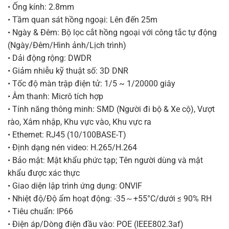
• Ống kính: 2.8mm
• Tầm quan sát hồng ngoại: Lên đến 25m
• Ngày & Đêm: Bộ lọc cắt hồng ngoại với công tắc tự động
(Ngày/Đêm/Hình ảnh/Lịch trình)
• Dải động rộng: DWDR
• Giảm nhiễu kỹ thuật số: 3D DNR
• Tốc độ màn trập điện tử: 1/5 ~ 1/20000 giây
• Âm thanh: Micrô tích hợp
• Tính năng thông minh: SMD (Người đi bộ & Xe cộ), Vượt
rào, Xâm nhập, Khu vực vào, Khu vực ra
• Ethernet: RJ45 (10/100BASE-T)
• Định dạng nén video: H.265/H.264
• Bảo mật: Mật khẩu phức tạp; Tên người dùng và mật
khẩu được xác thực
• Giao diện lập trình ứng dụng: ONVIF
• Nhiệt độ/Độ ẩm hoạt động: -35～+55°C/dưới ≤ 90% RH
• Tiêu chuẩn: IP66
• Điện áp/Dòng điện đầu vào: POE (IEEE802.3af)