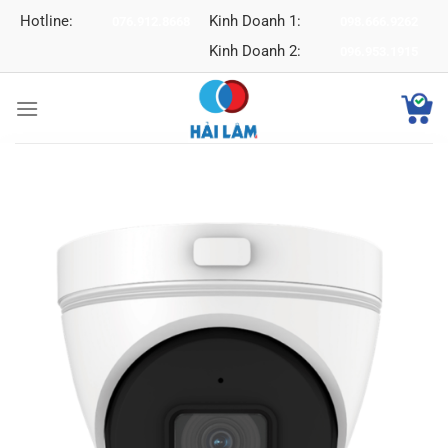
Bỏ
Hotline:
Kinh Doanh 1:
076.912.8668
098.666.9262
qua
Kinh Doanh 2:
096.953.1915
nội
dung