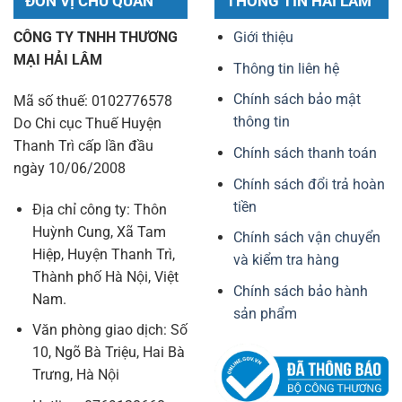
ĐƠN VỊ CHỦ QUẢN
THÔNG TIN HẢI LÂM
CÔNG TY TNHH THƯƠNG
Giới thiệu
MẠI HẢI LÂM
Thông tin liên hệ
Chính sách bảo mật
Mã số thuế: 0102776578
thông tin
Do Chi cục Thuế Huyện
Thanh Trì cấp lần đầu
Chính sách thanh toán
ngày 10/06/2008
Chính sách đổi trả hoàn
tiền
Địa chỉ công ty: Thôn
Huỳnh Cung, Xã Tam
Chính sách vận chuyển
Hiệp, Huyện Thanh Trì,
và kiểm tra hàng
Thành phố Hà Nội, Việt
Chính sách bảo hành
Nam.
sản phẩm
Văn phòng giao dịch: Số
10, Ngõ Bà Triệu, Hai Bà
Trưng, Hà Nội