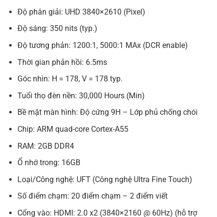
Độ phân giải: UHD 3840×2610 (Pixel)
Độ sáng: 350 nits (typ.)
Độ tương phản: 1200:1, 5000:1 MAx (DCR enable)
Thời gian phản hồi: 6.5ms
Góc nhìn: H = 178, V = 178 typ.
Tuổi thọ đèn nền: 30,000 Hours (Min)
Bề mặt màn hình: Độ cứng 9H – Lớp phủ chống chói
Chip: ARM quad-core Cortex-A55
RAM: 2GB DDR4
Ổ nhớ trong: 16GB
Loại/Công nghệ: UFT (Công nghệ Ultra Fine Touch)
Số điểm chạm: 20 điểm chạm – 2 điểm viết
Cổng vào: HDMI: 2.0 x2 (3840×2160 @ 60Hz) (hỗ trợ