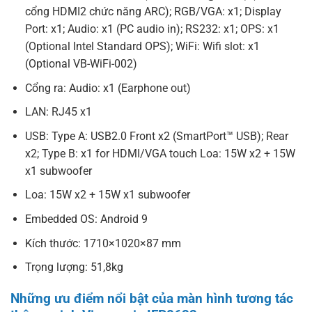
cổng HDMI2 chức năng ARC); RGB/VGA: x1; Display
Port: x1; Audio: x1 (PC audio in); RS232: x1; OPS: x1
(Optional Intel Standard OPS); WiFi: Wifi slot: x1
(Optional VB-WiFi-002)
Cổng ra: Audio: x1 (Earphone out)
LAN: RJ45 x1
USB: Type A: USB2.0 Front x2 (SmartPort™ USB); Rear
x2; Type B: x1 for HDMI/VGA touch Loa: 15W x2 + 15W
x1 subwoofer
Loa: 15W x2 + 15W x1 subwoofer
Embedded OS: Android 9
Kích thước: 1710×1020×87 mm
Trọng lượng: 51,8kg
Những ưu điểm nổi bật của màn hình tương tác