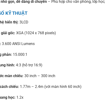
 nhỏ gọn, dễ dàng di chuyển
– Phù hợp cho văn phòng, lớp học, g
́ KỸ THUẬT
ệ hiển thị:
3LCD
giải gốc:
XGA (1024 x 768 pixels)
:
3.600 ANSI Lumens
g phản:
15.000:1
ung hình:
4:3 (hỗ trợ 16:9)
ước màn chiếu:
30 inch – 300 inch
cách chiếu:
1.77m – 2.4m (với màn hình 60 inch)
ang học:
1.2x