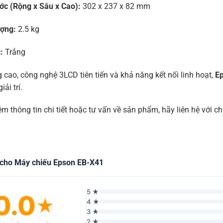
ớc (Rộng x Sâu x Cao):
302 x 237 x 82 mm
ượng:
2.5 kg
:
Trắng
 cao, công nghệ 3LCD tiên tiến và khả năng kết nối linh hoạt,
E
iải trí.
m thông tin chi tiết hoặc tư vấn về sản phẩm, hãy liên hệ với ch
 cho Máy chiếu Epson EB-X41
5 ★
0.0
★
4 ★
3 ★
2 ★