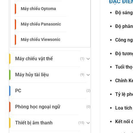
ĐẶC ĐIỂ
Máy chiếu Optoma
Độ sáng
Máy chiếu Panasonic
Độ phân
Công ngh
Máy chiếu Viewsonic
Độ tươn
Máy chiếu vật thể
(1)
Tuổi thọ
Máy hủy tài liệu
(9)
Chỉnh K
PC
(2)
Tỷ lệ ph
Phòng học ngoại ngữ
(0)
Loa tíc
Kết nối 
Thiết bị âm thanh
(15)