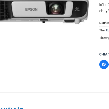
kết n
chuyể
Danh 
Thẻ:
E
Thương
CHIA 