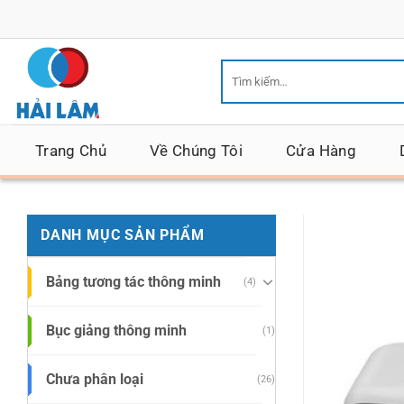
Bỏ
qua
nội
Tìm
dung
kiếm:
Trang Chủ
Về Chúng Tôi
Cửa Hàng
DANH MỤC SẢN PHẨM
Bảng tương tác thông minh
(4)
Bục giảng thông minh
(1)
Chưa phân loại
(26)