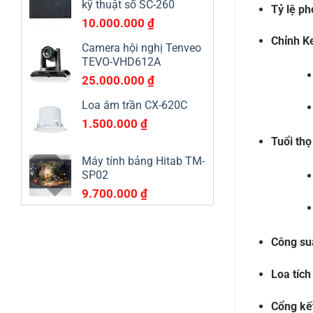
kỹ thuật số SC-260
Tỷ lệ ph
10.000.000
₫
Chỉnh K
Camera hội nghị Tenveo
TEVO-VHD612A
25.000.000
₫
Loa âm trần CX-620C
1.500.000
₫
Tuổi thọ
Máy tính bảng Hitab TM-
SP02
9.700.000
₫
Công su
Loa tích
Cổng kết