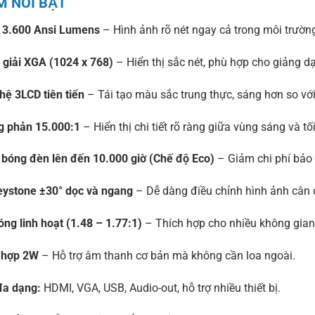
M NỔI BẬT
 3.600 Ansi Lumens
– Hình ảnh rõ nét ngay cả trong môi trườn
 giải XGA (1024 x 768)
– Hiển thị sắc nét, phù hợp cho giảng d
ệ 3LCD tiên tiến
– Tái tạo màu sắc trung thực, sáng hơn so vớ
g phản 15.000:1
– Hiển thị chi tiết rõ ràng giữa vùng sáng và tối
 bóng đèn lên đến 10.000 giờ (Chế độ Eco)
– Giảm chi phí bảo t
eystone ±30° dọc và ngang
– Dễ dàng điều chỉnh hình ảnh cân 
óng linh hoạt (1.48 – 1.77:1)
– Thích hợp cho nhiều không gian 
h hợp 2W
– Hỗ trợ âm thanh cơ bản mà không cần loa ngoài.
đa dạng:
HDMI, VGA, USB, Audio-out, hỗ trợ nhiều thiết bị.