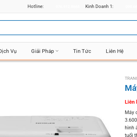
Hotline:
Kinh Doanh 1:
076.912.8668
098.6
Dịch Vụ
Giải Pháp
Tin Tức
Liên Hệ
TRAN
Má
Liên 
Máy c
3.600
hình 
tuổi 