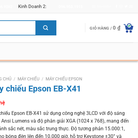
Kinh Doanh 2:
66.9262
096.953.1915
Newsletter
0
₫
GIỎ HÀNG /
G CHỦ
/
MÁY CHIẾU
/
MÁY CHIẾU EPSON
y chiếu Epson EB-X41
hệ
hiếu Epson EB-X41 sử dụng công nghệ 3LCD với độ sáng
 Ansi Lumens và độ phân giải XGA (1024 x 768), mang đến
ảnh sắc nét, màu sắc trung thực. Độ tương phản 15.000:1,
thọ bóng đèn lên đến 10.000 giờ, hỗ trợ Keystone ±30° và