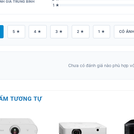
NH GIÁ TRUNG BÌNH
1 ★
5 ★
4 ★
3 ★
2 ★
1 ★
CÓ ẢN
Chưa có đánh giá nào phù hợp với
ẨM TƯƠNG TỰ