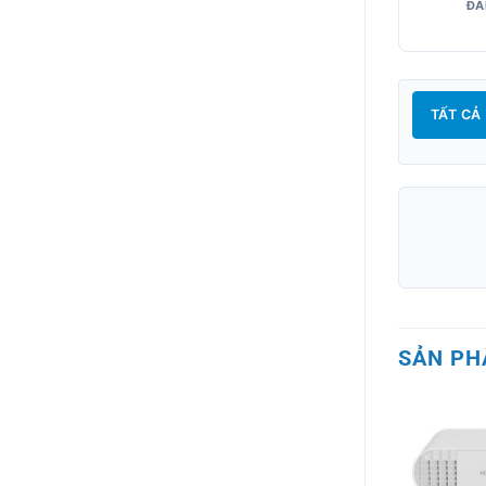
ĐÁ
TẤT CẢ
SẢN PH