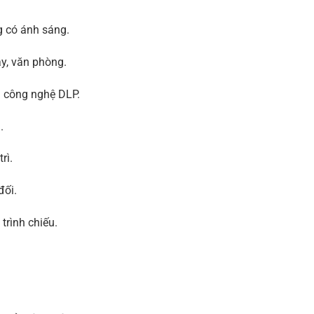
g có ánh sáng.
ạy, văn phòng.
i công nghệ DLP.
.
rì.
đối.
trình chiếu.