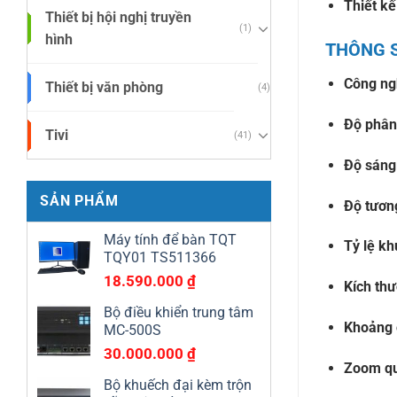
Thiết kế
Thiết bị hội nghị truyền
(1)
hình
THÔNG SÔ
Công ngh
Thiết bị văn phòng
(4)
Độ phân 
Tivi
(41)
Độ sáng
SẢN PHẨM
Độ tươn
Máy tính để bàn TQT
Tỷ lệ kh
TQY01 TS511366
18.590.000
₫
Kích th
Bộ điều khiển trung tâm
Khoảng 
MC-500S
30.000.000
₫
Zoom qu
Bộ khuếch đại kèm trộn