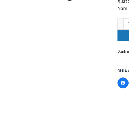
Xuất 
Năm s
Máy t
Danh 
CHIA 