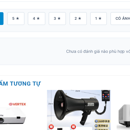
5 ★
4 ★
3 ★
2 ★
1 ★
CÓ ẢN
Chưa có đánh giá nào phù hợp với
ẨM TƯƠNG TỰ