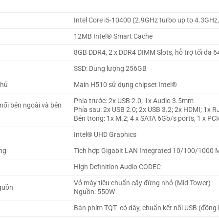
Intel Core i5-10400 (2.9GHz turbo up to 4.3GH
12MB Intel® Smart Cache
8GB DDR4, 2 x DDR4 DIMM Slots, hỗ trợ tối đa 
SSD: Dung lượng 256GB
chủ
Main H510 sử dụng chipset Intel®
Phía trước: 2x USB 2.0; 1x Audio 3.5mm
 nối bên ngoài và bên
Phía sau: 2x USB 2.0; 2x USB 3.2; 2x HDMI; 1x R
Bên trong: 1x M.2; 4 x SATA 6Gb/s ports, 1 x PCI
Intel® UHD Graphics
ng
Tích hợp Gigabit LAN Integrated 10/100/1000 
High Definition Audio CODEC
Vỏ máy tiêu chuẩn cây đứng nhỏ (Mid Tower)
guồn
Nguồn: 550W
Bàn phím TQT có dây, chuẩn kết nối USB (đồng 