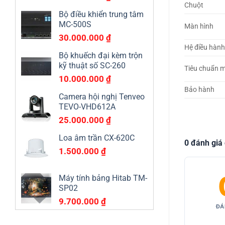
Chuột
Bộ điều khiển trung tâm
MC-500S
Màn hình
30.000.000
₫
Hệ điều hành
Bộ khuếch đại kèm trộn
kỹ thuật số SC-260
Tiêu chuẩn m
10.000.000
₫
Bảo hành
Camera hội nghị Tenveo
TEVO-VHD612A
25.000.000
₫
Loa âm trần CX-620C
0 đánh giá
1.500.000
₫
Máy tính bảng Hitab TM-
SP02
9.700.000
₫
ĐÁ