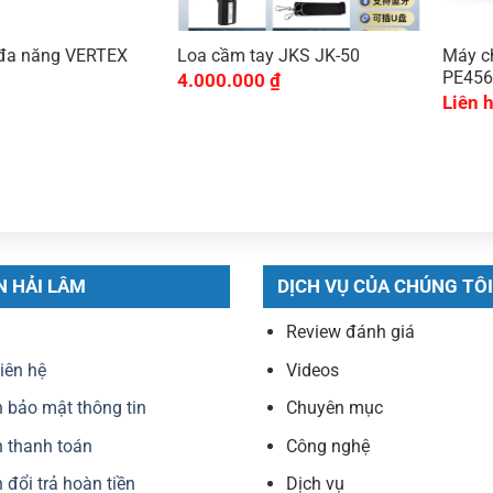
 đa năng VERTEX
Loa cầm tay JKS JK-50
Máy c
PE45
4.000.000
₫
Liên 
N HẢI LÂM
DỊCH VỤ CỦA CHÚNG TÔI
Review đánh giá
liên hệ
Videos
 bảo mật thông tin
Chuyên mục
 thanh toán
Công nghệ
 đổi trả hoàn tiền
Dịch vụ