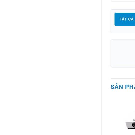
TẤT CẢ
SẢN PH