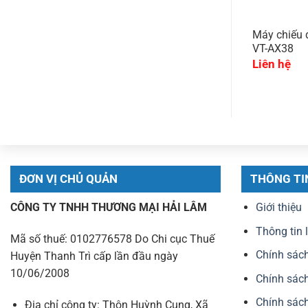
 New United ET-
Máy tính bảng Hitab TM-SP02
Máy chiếu
VT-AX38
9.700.000
₫
Liên hệ
ĐƠN VỊ CHỦ QUẢN
THÔNG TI
CÔNG TY TNHH THƯƠNG MẠI HẢI LÂM
Giới thiệu
Thông tin 
Mã số thuế: 0102776578 Do Chi cục Thuế
Chính sách
Huyện Thanh Trì cấp lần đầu ngày
10/06/2008
Chính sách
Chính sách
Địa chỉ công ty: Thôn Huỳnh Cung, Xã