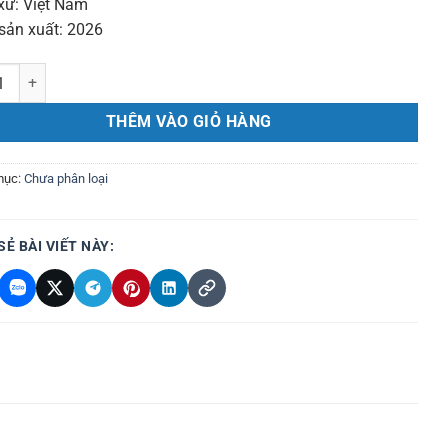
xứ: Việt Nam
ản xuất: 2026
ính để bàn TQT TQY01 TS511366 số lượng
THÊM VÀO GIỎ HÀNG
mục:
Chưa phân loại
SẺ BÀI VIẾT NÀY: