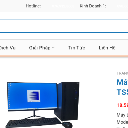
Hotline:
Kinh Doanh 1:
076.912.8668
098.6
Dịch Vụ
Giải Pháp
Tin Tức
Liên Hệ
TRAN
Má
TS
18.5
Máy t
Mode