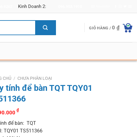
Kinh Doanh 2:
66.9262
096.953.1915
Newsletter
0
₫
GIỎ HÀNG /
G CHỦ
/
CHƯA PHÂN LOẠI
y tính để bàn TQT TQY01
511366
₫
90.000
ính để bàn: TQT
l: TQY01 TS511366