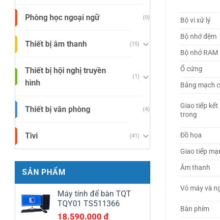
Phòng học ngoại ngữ
(0)
Bộ vi xử lý
Bộ nhớ đệm
Thiết bị âm thanh
(15)
Bộ nhớ RAM
Ổ cứng
Thiết bị hội nghị truyền
(1)
hình
Bảng mạch 
Giao tiếp kết
Thiết bị văn phòng
(4)
trong
Tivi
Đồ họa
(41)
Giao tiếp mạ
Âm thanh
SẢN PHẨM
Vỏ máy và n
Máy tính để bàn TQT
TQY01 TS511366
Bàn phím
18.590.000
₫