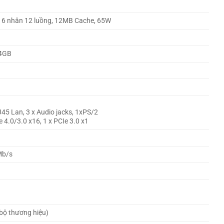
z, 6 nhân 12 luồng, 12MB Cache, 65W
64GB
J45 Lan, 3 x Audio jacks, 1xPS/2
e 4.0/3.0 x16, 1 x PCIe 3.0 x1
Mb/s
bộ thương hiệu)