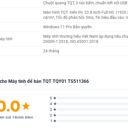
Chuột quang TQT, 3 nút bấm, chuẩn kết nối USB
Màn hình TQT hiển thị 23.8 inch Full HD (1920
cd/m², Tốc độ phản hồi: 5ms, Tín hiệu đầu vào:
Windows 11 Pro Bản quyền
Máy tính thương hiệu Việt Nam áp dụng tiêu ch
áy tính
20000-1:2018, ISO 45001:2018.
24 tháng
 cho Máy tính để bàn TQT TQY01 TS511366
5 ★
0.0
★
4 ★
3 ★
2 ★
NH GIÁ TRUNG BÌNH
1 ★