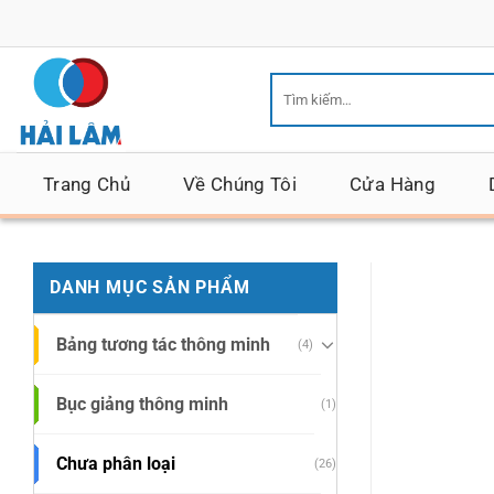
Bỏ
qua
nội
Tìm
dung
kiếm:
Trang Chủ
Về Chúng Tôi
Cửa Hàng
DANH MỤC SẢN PHẨM
Bảng tương tác thông minh
(4)
Bục giảng thông minh
(1)
Chưa phân loại
(26)