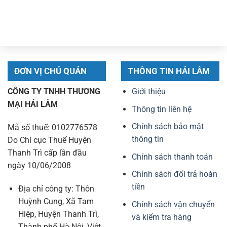
39.990.000 ₫.
là:
36.900.000 ₫.
là:
25.490.000 ₫.
23.490.000 ₫.
ĐƠN VỊ CHỦ QUẢN
THÔNG TIN HẢI LÂM
CÔNG TY TNHH THƯƠNG
Giới thiệu
MẠI HẢI LÂM
Thông tin liên hệ
Chính sách bảo mật
Mã số thuế: 0102776578
thông tin
Do Chi cục Thuế Huyện
Thanh Trì cấp lần đầu
Chính sách thanh toán
ngày 10/06/2008
Chính sách đổi trả hoàn
tiền
Địa chỉ công ty: Thôn
Huỳnh Cung, Xã Tam
Chính sách vận chuyển
Hiệp, Huyện Thanh Trì,
và kiểm tra hàng
Thành phố Hà Nội, Việt