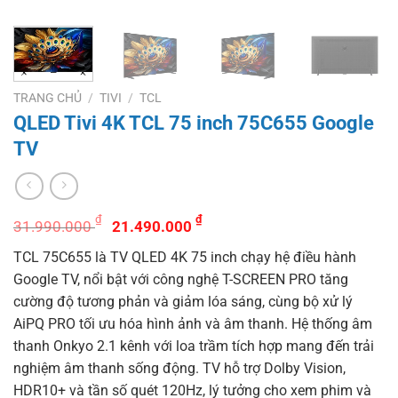
TRANG CHỦ
/
TIVI
/
TCL
QLED Tivi 4K TCL 75 inch 75C655 Google
TV
Giá
Giá
₫
₫
31.990.000
21.490.000
gốc
hiện
TCL 75C655 là TV QLED 4K 75 inch chạy hệ điều hành
là:
tại
Google TV, nổi bật với công nghệ T-SCREEN PRO tăng
31.990.000 ₫.
là:
cường độ tương phản và giảm lóa sáng, cùng bộ xử lý
21.490.000 ₫.
AiPQ PRO tối ưu hóa hình ảnh và âm thanh.
Hệ thống âm
thanh Onkyo 2.1 kênh với loa trầm tích hợp mang đến trải
nghiệm âm thanh sống động.
TV hỗ trợ Dolby Vision,
HDR10+ và tần số quét 120Hz, lý tưởng cho xem phim và