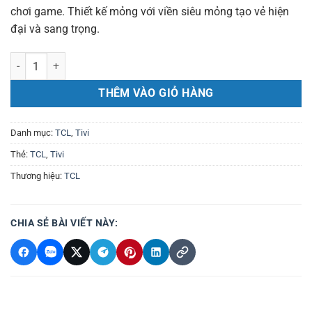
chơi game.
Thiết kế mỏng với viền siêu mỏng tạo vẻ hiện
đại và sang trọng.
QLED Tivi 4K TCL 75 inch 75C655 Google TV số lượng
THÊM VÀO GIỎ HÀNG
Danh mục:
TCL
,
Tivi
Thẻ:
TCL
,
Tivi
Thương hiệu:
TCL
CHIA SẺ BÀI VIẾT NÀY: