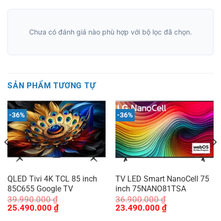
Chưa có đánh giá nào phù hợp với bộ lọc đã chọn.
SẢN PHẨM TƯƠNG TỰ
-36%
-36%
QLED Tivi 4K TCL 85 inch
TV LED Smart NanoCell 75
85C655 Google TV
inch 75NANO81TSA
39.990.000
₫
36.900.000
₫
Giá
Giá
Giá
Giá
25.490.000
₫
23.490.000
₫
gốc
hiện
gốc
hiện
là:
tại
là:
tại