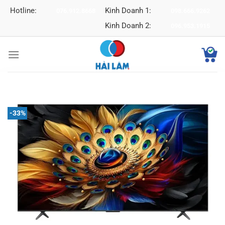
Bỏ
Hotline:
Kinh Doanh 1:
076.912.8668
098.666.9262
qua
Kinh Doanh 2:
096.953.1915
nội
dung
-33%