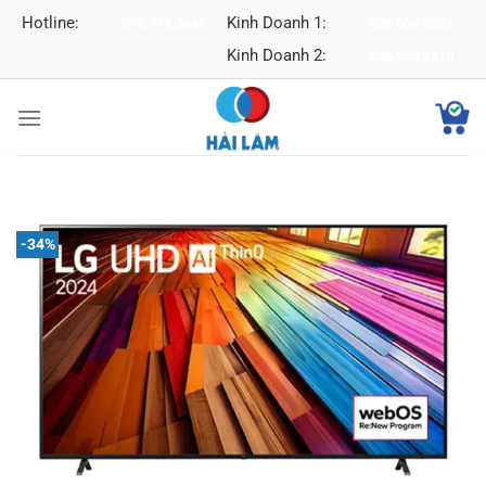
Bỏ
Hotline:
Kinh Doanh 1:
076.912.8668
098.666.9262
qua
Kinh Doanh 2:
096.953.1915
nội
dung
-34%