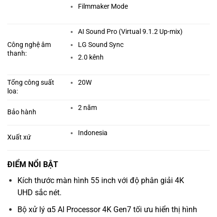
Filmmaker Mode
AI Sound Pro (Virtual 9.1.2 Up-mix)
LG Sound Sync
Công nghệ âm
thanh:
2.0 kênh
Tổng công suất
20W
loa:
2 năm
Bảo hành
Indonesia
Xuất xứ
ĐIỂM NỔI BẬT
Kích thước màn hình 55 inch với độ phân giải 4K
UHD sắc nét.
Bộ xử lý α5 AI Processor 4K Gen7 tối ưu hiển thị hình