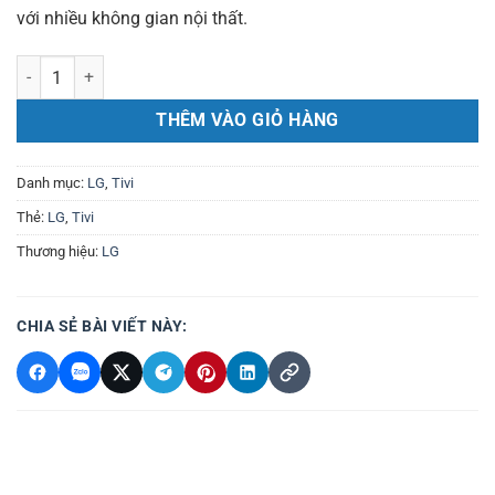
với nhiều không gian nội thất.
Smart Tivi LG 4K 55 inch 55UT8050PSBThinQ AI số lượng
THÊM VÀO GIỎ HÀNG
Danh mục:
LG
,
Tivi
Thẻ:
LG
,
Tivi
Thương hiệu:
LG
CHIA SẺ BÀI VIẾT NÀY: