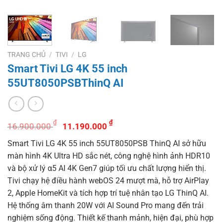
TRANG CHỦ
/
TIVI
/
LG
Smart Tivi LG 4K 55 inch
55UT8050PSBThinQ AI
Giá
Giá
₫
₫
16.900.000
11.190.000
gốc
hiện
Smart Tivi LG 4K 55 inch 55UT8050PSB ThinQ AI sở hữu
là:
tại
màn hình 4K Ultra HD sắc nét, công nghệ hình ảnh HDR10
16.900.000 ₫.
là:
và bộ xử lý α5 AI 4K Gen7 giúp tối ưu chất lượng hiển thị.
11.190.000 ₫.
Tivi chạy hệ điều hành webOS 24 mượt mà, hỗ trợ AirPlay
2, Apple HomeKit và tích hợp trí tuệ nhân tạo LG ThinQ AI.
Hệ thống âm thanh 20W với AI Sound Pro mang đến trải
nghiệm sống động. Thiết kế thanh mảnh, hiện đại, phù hợp