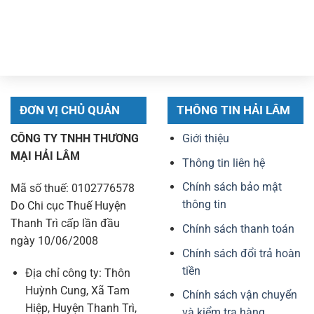
gốc
hiện
gốc
hiện
là:
tại
là:
tại
36.900.000 ₫.
là:
89.990.000 ₫.
là:
23.490.000 ₫.
61.990.000 ₫.
ĐƠN VỊ CHỦ QUẢN
THÔNG TIN HẢI LÂM
CÔNG TY TNHH THƯƠNG
Giới thiệu
MẠI HẢI LÂM
Thông tin liên hệ
Chính sách bảo mật
Mã số thuế: 0102776578
thông tin
Do Chi cục Thuế Huyện
Thanh Trì cấp lần đầu
Chính sách thanh toán
ngày 10/06/2008
Chính sách đổi trả hoàn
tiền
Địa chỉ công ty: Thôn
Huỳnh Cung, Xã Tam
Chính sách vận chuyển
Hiệp, Huyện Thanh Trì,
và kiểm tra hàng