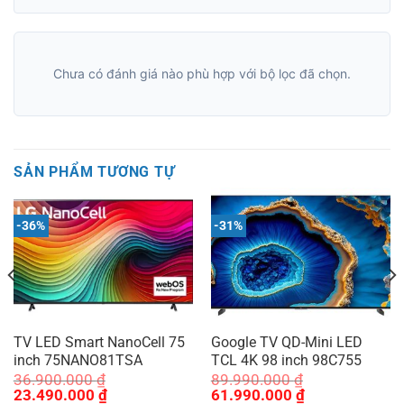
Chưa có đánh giá nào phù hợp với bộ lọc đã chọn.
SẢN PHẨM TƯƠNG TỰ
-36%
-31%
TV LED Smart NanoCell 75
Google TV QD-Mini LED
inch 75NANO81TSA
TCL 4K 98 inch 98C755
36.900.000
₫
89.990.000
₫
Giá
Giá
Giá
Giá
23.490.000
₫
61.990.000
₫