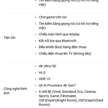
Tìm kiếm bằng giọng nói (có hỗ trợ tiếng
Việt)
Chơi game trên tivi
Tìm kiếm bằng giọng nói (có hỗ trợ tiếng
Việt)
Chiếu màn hình qua Airplay
Tiện Ích:
Kết nối loa qua Bluetooth
Điều khiển được bằng điện thoại
Chiếu điện thoại lên TV (không dây)
4K Ultra HD
HLG
HDR 10
α5 AI Processor 4K Gen7
Công nghệ hình
9 chế độ (Vivid, Standard, Eco, Cinema,
ảnh:
Sports, Game, Filmmaker,
(ISF)Expert(Bright Room), (ISF)Expert(Dark
Room))