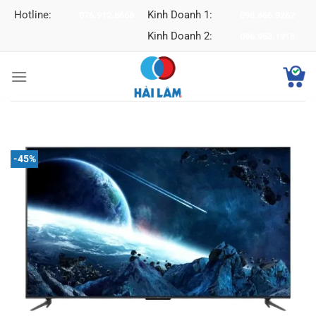
Bỏ
Hotline:
Kinh Doanh 1:
076.912.8668
098.666.9262
qua
Kinh Doanh 2:
096.953.1915
nội
dung
-45%