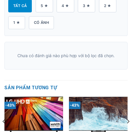
TẤT CẢ
5 ★
4 ★
3 ★
2 ★
1 ★
CÓ ẢNH
Chưa có đánh giá nào phù hợp với bộ lọc đã chọn.
SẢN PHẨM TƯƠNG TỰ
-43%
-43%