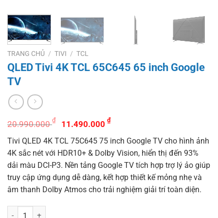
TRANG CHỦ
/
TIVI
/
TCL
QLED Tivi 4K TCL 65C645 65 inch Google
TV
Giá
Giá
₫
₫
20.990.000
11.490.000
gốc
hiện
Tivi QLED 4K TCL 75C645 75 inch Google TV cho hình ảnh
là:
tại
4K sắc nét với HDR10+ & Dolby Vision, hiển thị đến 93%
20.990.000 ₫.
là:
dải màu DCI-P3. Nền tảng Google TV tích hợp trợ lý ảo giúp
11.490.000 ₫.
truy cập ứng dụng dễ dàng, kết hợp thiết kế mỏng nhẹ và
âm thanh Dolby Atmos cho trải nghiệm giải trí toàn diện.
QLED Tivi 4K TCL 65C645 65 inch Google TV số lượng