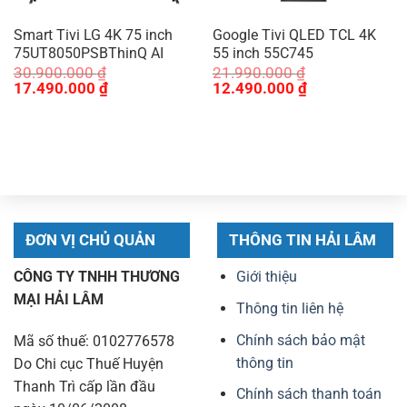
Smart Tivi LG 4K 75 inch
Google Tivi QLED TCL 4K
75UT8050PSBThinQ AI
55 inch 55C745
30.900.000
₫
21.990.000
₫
Giá
Giá
Giá
Giá
17.490.000
₫
12.490.000
₫
gốc
hiện
gốc
hiện
là:
tại
là:
tại
30.900.000 ₫.
là:
21.990.000 ₫.
là:
17.490.000 ₫.
12.490.000 ₫.
ĐƠN VỊ CHỦ QUẢN
THÔNG TIN HẢI LÂM
CÔNG TY TNHH THƯƠNG
Giới thiệu
MẠI HẢI LÂM
Thông tin liên hệ
Chính sách bảo mật
Mã số thuế: 0102776578
thông tin
Do Chi cục Thuế Huyện
Thanh Trì cấp lần đầu
Chính sách thanh toán